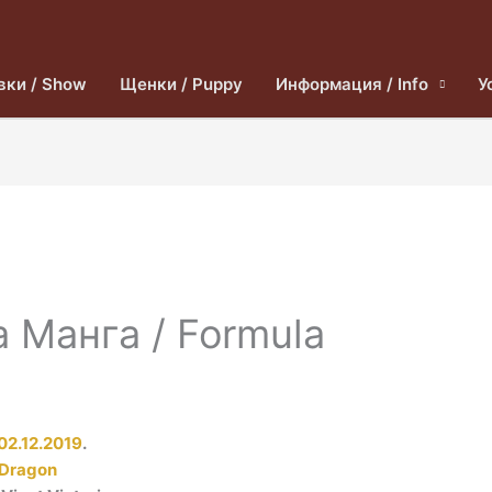
вки / Show
Щенки / Puppy
Информация / Info
У
 Манга / Formula
02.12.2019
.
 Dragon