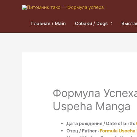
Главная / Main
Собаки / Dogs
Выста
Формула Успеха
Uspeha Mangа
Дата рождения / Date of birth:
Отец / Father :
Formula Uspeha