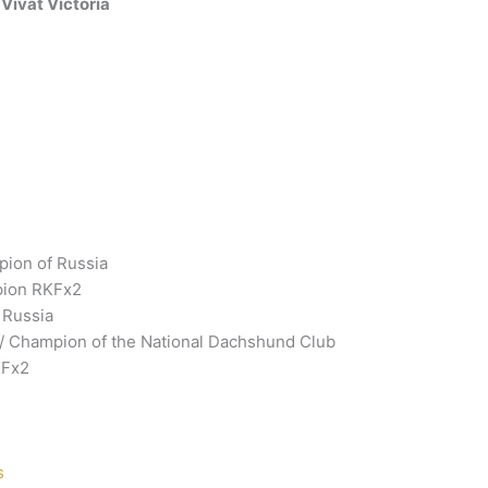
Vivat Victoria
ion of Russia
ion RKFx2
 Russia
 Champion of the National Dachshund Club
KFх2
s