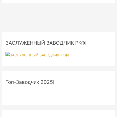
2025
/
10
LETTER
2025
—
Продан
ЗАСЛУЖЕННЫЙ ЗАВОДЧИК РКФ!
&
Unavailable
Топ-Заводчик 2025!