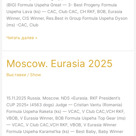
(BIG) Formula Uspeha Great — 3- Best Progeny Formula
Uspeha Lava (ks) — CAC, Club CAC, CH RKF, BOB, Eurasia
Winner, CIS Winner, Res.Best in Group Formula Uspeha Dyson
(ms) -CAC, Club
Moscow.
Читать далее »
Eurasia.
CIS
CUP
Moscow. Eurasia 2025
2025
Выставки / Show
15.11.2025 Russia. Moscow. NDS «Eurasia. RKF President’s
CUP 2025» (4563 dogs) Judge — Cristian Vantu (Romania)
Formula Uspeha Raketa (ks) — VCAC, V Club CAC,VCH RKF,
VBOB, V Eurasia Winner, BOB Formula Uspeha Top Gear (ms)
— VCAC, V Club CAC,VCH RKF, VBOB, V Eurasia Winner
Formula Uspeha Karamel’ka (ks) — Best Baby, Baby Winner