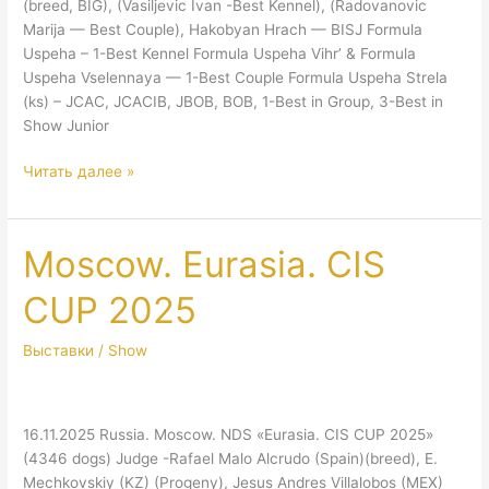
(breed, BIG), (Vasiljevic Ivan -Best Kennel), (Radovanovic
Marija — Best Couple), Hakobyan Hrach — BISJ Formula
Uspeha – 1-Best Kennel Formula Uspeha Vihr’ & Formula
Uspeha Vselennaya — 1-Best Couple Formula Uspeha Strela
(ks) – JCAC, JCACIB, JBOB, BOB, 1-Best in Group, 3-Best in
Show Junior
Belorussia.
Читать далее »
Minsk.
IDS.
Moscow. Eurasia. CIS
CUP 2025
Выставки / Show
16.11.2025 Russia. Moscow. NDS «Eurasia. CIS CUP 2025»
(4346 dogs) Judge -Rafael Malo Alcrudo (Spain)(breed), E.
Mechkovskiy (KZ) (Progeny), Jesus Andres Villalobos (MEX)