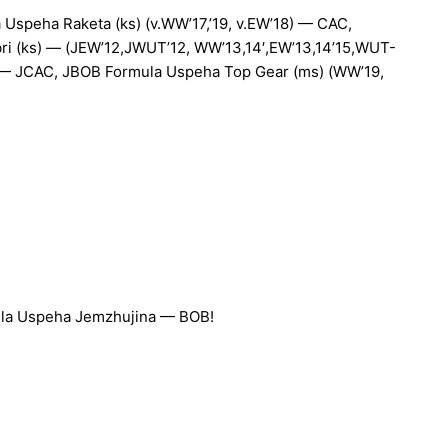
Uspeha Raketa (ks) (v.WW’17,’19, v.EW’18) — CAC,
ri (ks) — (JEW’12,JWUT’12, WW’13,14′,EW’13,14’15,WUT-
— JCAC, JBOB Formula Uspeha Top Gear (ms) (WW’19,
ula Uspeha Jemzhujina — BOB!