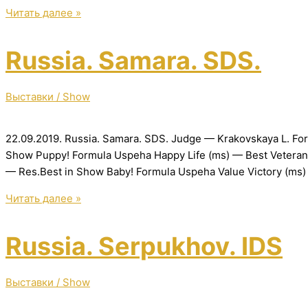
Moscow.
Читать далее »
NDS
«Millenium»
Russia. Samara. SDS.
&
NDS
«Amigo»
Выставки / Show
&
SDS
22.09.2019. Russia. Samara. SDS. Judge — Krakovskaya L. For
«Amigo»
Show Puppy! Formula Uspeha Happy Life (ms) — Best Veteran,
— Res.Best in Show Baby! Formula Uspeha Value Victory (m
Russia.
Читать далее »
Samara.
SDS.
Russia. Serpukhov. IDS
Выставки / Show