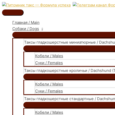
Перейти
к
Главное
содержимому
меню
Главная / Main
Собаки / Dogs
Таксы гладкошерстные миниатюрные / Dachshund
Кобели / Males
Суки / Females
Таксы гладкошерстные кроличьи / Dachshund (T
Кобели / Males
Суки / Females
Таксы гладкошерстные стандартные / Dachshund
Кобели / Males