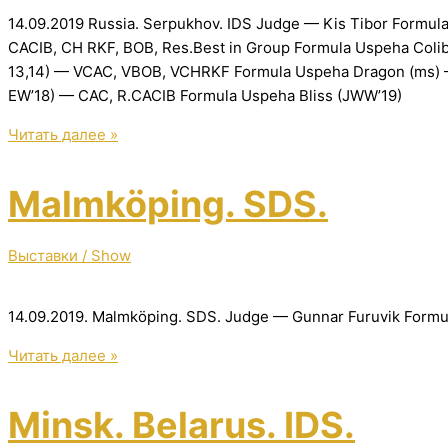
14.09.2019 Russia. Serpukhov. IDS Judge — Kis Tibor Formula 
CACIB, CH RKF, BOB, Res.Best in Group Formula Uspeha Colib
13,14) — VCAC, VBOB, VCHRKF Formula Uspeha Dragon (ms) 
EW’18) — CAC, R.CACIB Formula Uspeha Bliss (JWW’19)
Russia.
Читать далее »
Serpukhov.
IDS
Malmköping. SDS.
Выставки / Show
14.09.2019. Malmköping. SDS. Judge — Gunnar Furuvik Form
Malmköping.
Читать далее »
SDS.
Minsk. Belarus. IDS.