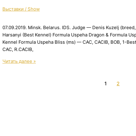
Выставки / Show
07.09.2019. Minsk. Belarus. IDS. Judge — Denis Kuzelj (breed
Harsanyi (Best Kennel) Formula Uspeha Dragon & Formula Us
Kennel Formula Uspeha Bliss (ms) — CAC, CACIB, BOB, 1-Bes
CAC, R.CACIB,
Minsk.
Читать далее »
Belarus.
IDS.
1
2