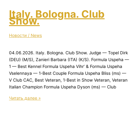
WINNER
&
Italy. Bologna. Club
ACL
Show.
WINNER.
Новости / News
04.06.2026. Italy. Bologna. Club Show. Judge — Topel Dirk
(DEU) (M/S), Zanieri Barbara (ITA) (K/S). Formula Uspeha —
1 — Best Kennel Formula Uspeha Vihr’ & Formula Uspeha
Vselennaya — 1-Best Couple Formula Uspeha Bliss (ms) —
V Club CAC, Best Veteran, 1-Best in Show Veteran, Veteran
Italian Champion Formula Uspeha Dyson (ms) — Club
Italy.
Читать далее »
Bologna.
Club
Show.