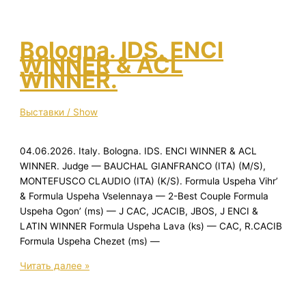
WORLD
DOG
SHOW.
Bologna. IDS. ENCI
WINNER & ACL
WINNER.
Выставки / Show
04.06.2026. Italy. Bologna. IDS. ENCI WINNER & ACL
WINNER. Judge — BAUCHAL GIANFRANCO (ITA) (M/S),
MONTEFUSCO CLAUDIO (ITA) (K/S). Formula Uspeha Vihr’
& Formula Uspeha Vselennaya — 2-Best Couple Formula
Uspeha Ogon’ (ms) — J CAC, JCACIB, JBOS, J ENCI &
LATIN WINNER Formula Uspeha Lava (ks) — CAC, R.CACIB
Formula Uspeha Chezet (ms) —
Bologna.
Читать далее »
IDS.
ENCI