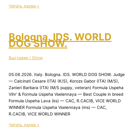
NDS
Читать далее »
“Russia.
RKF
CUP
2026”
Bologna. IDS. WORLD
DOG SHOW.
Выставки / Show
05.06.2026. Italy. Bologna. IDS. WORLD DOG SHOW. Judge
— Calcinati Cesare (ITA) (K/S), Korozs Gabor (ITA) (M/S),
Zanieri Barbara (ITA) (M/S puppy, veteran) Formula Uspeha
Vihr’ & Formula Uspeha Vselennaya — Best Couple in breed
Formula Uspeha Lava (ks) — CAC, R.CACIB, VICE WORLD
WINNER Formula Uspeha Vselennaya (ms) — CAC,
R.CACIB, VICE WORLD WINNER
Bologna.
Читать далее »
IDS.