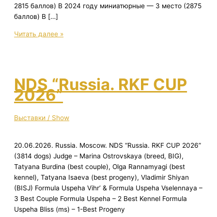
2815 баллов) В 2024 году миниатюрные — 3 место (2875
баллов) В […]
Топ-
Читать далее »
Заводчик
2025
NDS “Russia. RKF CUP
2026”
Выставки / Show
20.06.2026. Russia. Moscow. NDS “Russia. RKF CUP 2026”
(3814 dogs) Judge – Marina Ostrovskaya (breed, BIG),
Tatyana Burdina (best couple), Olga Rannamyagi (best
kennel), Tatyana Isaeva (best progeny), Vladimir Shiyan
(BISJ) Formula Uspeha Vihr’ & Formula Uspeha Vselennaya –
3 Best Couple Formula Uspeha – 2 Best Kennel Formula
Uspeha Bliss (ms) – 1-Best Progeny