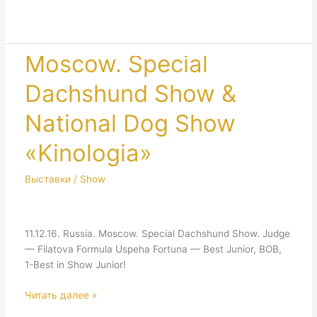
NDS
«Delta
—
PAL»
Moscow. Special
Dachshund Show &
National Dog Show
«Kinologia»
Выставки / Show
11.12.16. Russia. Moscow. Special Dachshund Show. Judge
— Filatova Formula Uspeha Fortuna — Best Junior, BOB,
1-Best in Show Junior!
Moscow.
Читать далее »
Special