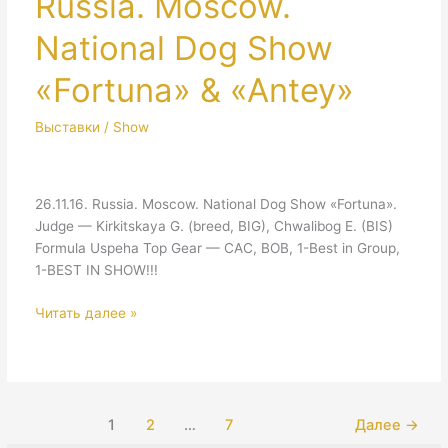
Russia. Moscow.
years!!!
National Dog Show
«Fortuna» & «Antey»
Выставки / Show
26.11.16. Russia. Moscow. National Dog Show «Fortuna».
Judge — Kirkitskaya G. (breed, BIG), Chwalibog E. (BIS)
Formula Uspeha Top Gear — CAC, BOB, 1-Best in Group,
1-BEST IN SHOW!!!
Russia.
Читать далее »
Moscow.
National
Dog
Show
«Fortuna»
1
2
…
7
Далее
→
&