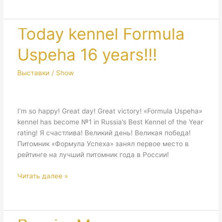
Dachshund
Show
&
Today kennel Formula
National
Uspeha 16 years!!!
Dog
Show
«Kinologia»
Выставки / Show
I’m so happy! Great day! Great victory! «Formula Uspeha»
kennel has become №1 in Russia’s Best Kennel of the Year
rating! Я счастлива! Великий день! Великая победа!
Питомник «Формула Успеха» занял первое место в
рейтинге на лучший питомник года в России!
Today
Читать далее »
kennel
Formula
Uspeha
16