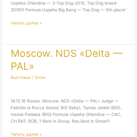
Uspeha Orlandina — 3-Top Dog-2015, Top Dog breed-
2016!!! Formula Uspeha Big Bang — Top Dog — 6th place!
Show
Читать далее »
of
Champions
«Gold
Collar»
Moscow. NDS «Delta —
&
PAL»
«Gold
Collar»
Выставки / Show
18.12.16 Russia. Moscow. NDS «Delta — PAL» Judge —
Fabrizio la Rocca (breed, BIS Baby), Tamás Jakkel (BIS),
Inesse Pablaka (BIG) Formula Uspeha Orlandina — CAC,
CH RKF, BOB, 1-Best in Group, Res.Best in Show!!!
Moscow.
Читать далее »