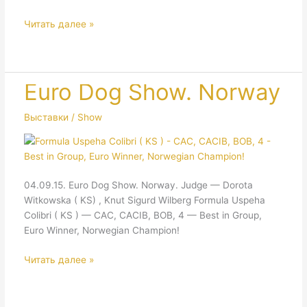
Norway.
Читать далее »
Special
Dachshund
Show.
Euro Dog Show. Norway
Выставки / Show
04.09.15. Euro Dog Show. Norway. Judge — Dorota
Witkowska ( KS) , Knut Sigurd Wilberg Formula Uspeha
Colibri ( KS ) — CAC, CACIB, BOB, 4 — Best in Group,
Euro Winner, Norwegian Champion!
Euro
Читать далее »
Dog
Show.
Norway