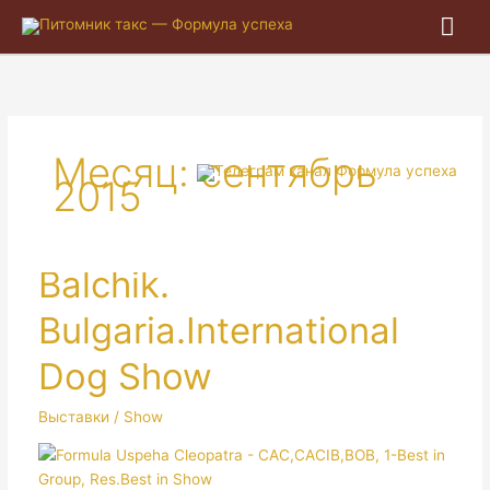
Гла
ме
Месяц:
сентябрь
2015
Balchik.
Bulgaria.International
Dog Show
Выставки / Show