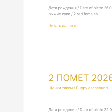
Дата рождения / Date of birth: 26.
рыжие суки / 2 red females
3
Читать далее »
ПОМЕТ
2026
/
3
LETTER
2026
—
Продан
2 ПОМЕТ 2026
&
Unavailable
Щенки таксы / Puppy dachshund
Дата рождения / Date of birth: 22.