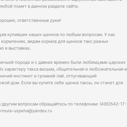
любой помет в данном разделе сайта.
орошие, ответственные руки!
цев купивших наших щенков по любым вопросам. У нас
 кормлению, видам кормов для щенков такс разных
ю в выставках.
ничьей породе и с давних времен были любимцами царских
о характеру такса весьма, общительная и любознательная и
тничий инстинкт и громкий лай, отпугивающий
ой дом. Если вы купите себе щенка таксы, он станет для
м другим вопросам обращайтесь по телефонам: (495)542-17-
formula-uspeha@yandex.ru