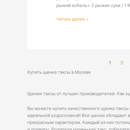
рыжий кобель+ 3 рыжие суки / 1 
1
Читать далее »
ПОМЕТ
2026
/
1
LETTER
2026
1
2
—
Купить щенка таксы в Москве
Продан
&
Unavailable
Щенки таксы от лучших производителей. Как к
Вы можете купить качественного щенка таксы 
идеальной родословной! Все щенки обладают 
прекрасным характером. Каждый из них потен
и привиты. Родители маленьких такс, победит