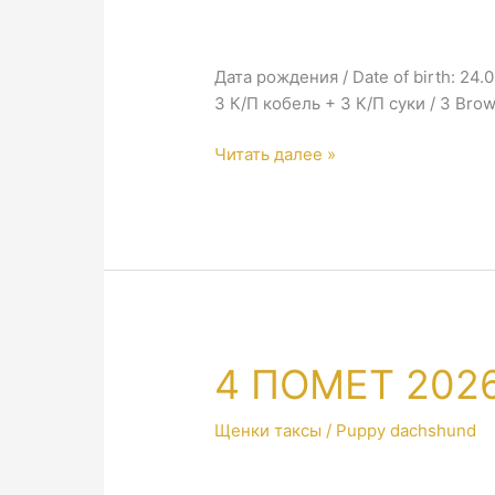
Дата рождения / Date of birth: 24.
3 К/П кобель + 3 К/П суки / 3 Br
5
Читать далее »
ПОМЕТ
2026
/
5
LETTER
2026
4 ПОМЕТ 2026
Щенки таксы / Puppy dachshund