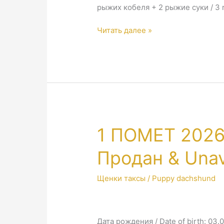
рыжих кобеля + 2 рыжие суки / 3 r
2
Читать далее »
ПОМЕТ
2026
/
2
LETTER
2026
1 ПОМЕТ 2026
Продан & Unav
Щенки таксы / Puppy dachshund
Дата рождения / Date of birth: 03.