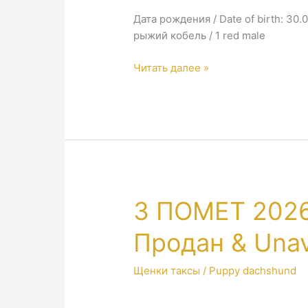
Дата рождения / Date of birth: 30.
рыжий кобель / 1 red male
4
Читать далее »
ПОМЕТ
2026
/
4
LETTER
2026
3 ПОМЕТ 2026
Продан & Unav
Щенки таксы / Puppy dachshund