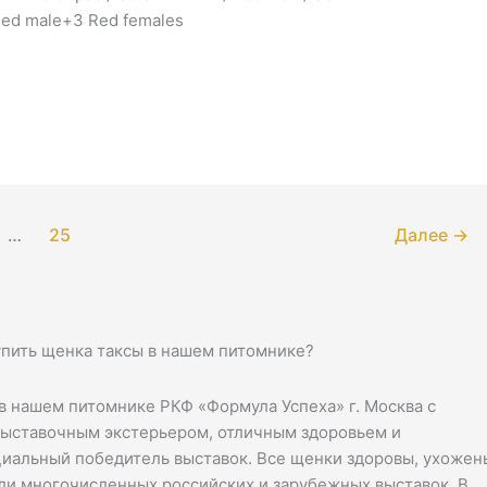
Red male+3 Red females
…
25
Далее
→
упить щенка таксы в нашем питомнике?
в нашем питомнике РКФ «Формула Успеха» г. Москва с
выставочным экстерьером, отличным здоровьем и
циальный победитель выставок. Все щенки здоровы, ухожен
ели многочисленных российских и зарубежных выставок. В