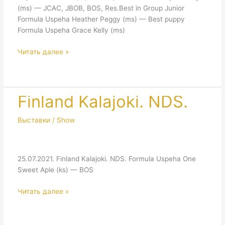
(ms) — JCAC, JBOB, BOS, Res.Best in Group Junior
Formula Uspeha Heather Peggy (ms) — Best puppy
Formula Uspeha Grace Kelly (ms)
Moscow.
Читать далее »
NDS
Ozon
&
NDS
Finland Kalajoki. NDS.
Goldrayz
Выставки / Show
25.07.2021. Finland Kalajoki. NDS. Formula Uspeha One
Sweet Aple (ks) — BOS
Finland
Читать далее »
Kalajoki.
NDS.