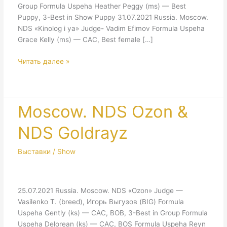
Group Formula Uspeha Heather Peggy (ms) — Best
Puppy, 3-Best in Show Puppy 31.07.2021 Russia. Moscow.
NDS «Kinolog i ya» Judge- Vadim Efimov Formula Uspeha
Grace Kelly (ms) — CAC, Best female […]
Moscow.
Читать далее »
NDS
Artemida
&
Kinolog
Moscow. NDS Ozon &
i
NDS Goldrayz
ya
Выставки / Show
25.07.2021 Russia. Moscow. NDS «Ozon» Judge —
Vasilenko T. (breed), Игорь Выгузов (BIG) Formula
Uspeha Gently (ks) — CAC, BOB, 3-Best in Group Formula
Uspeha Delorean (ks) — CAC, BOS Formula Uspeha Reyn