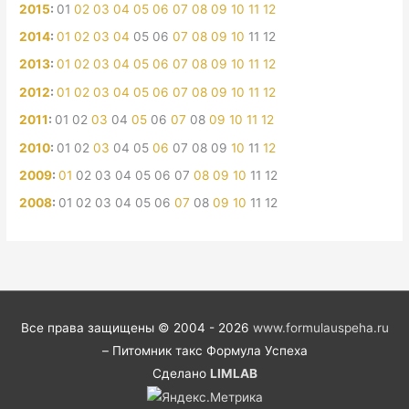
2015
:
01
02
03
04
05
06
07
08
09
10
11
12
2014
:
01
02
03
04
05
06
07
08
09
10
11
12
2013
:
01
02
03
04
05
06
07
08
09
10
11
12
2012
:
01
02
03
04
05
06
07
08
09
10
11
12
2011
:
01
02
03
04
05
06
07
08
09
10
11
12
2010
:
01
02
03
04
05
06
07
08
09
10
11
12
2009
:
01
02
03
04
05
06
07
08
09
10
11
12
2008
:
01
02
03
04
05
06
07
08
09
10
11
12
Все права защищены © 2004 - 2026
www.formulauspeha.ru
– Питомник такс Формула Успеха
Сделано
LIMLAB