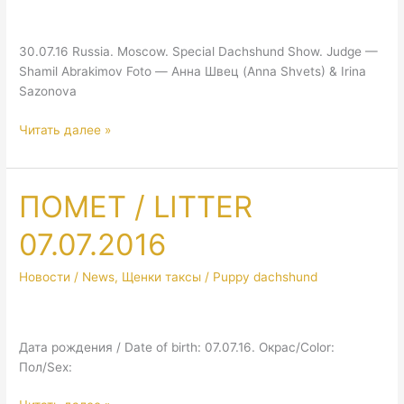
30.07.16 Russia. Moscow. Special Dachshund Show. Judge —
Shamil Abrakimov Foto — Анна Швец (Anna Shvets) & Irina
Sazonova
Russia.
Читать далее »
Moscow.
Special
Dachshund
ПОМЕТ / LITTER
Show
&
07.07.2016
National
Dog
Новости / News
,
Щенки таксы / Puppy dachshund
Show
Goldrize
&
Дата рождения / Date of birth: 07.07.16. Окрас/Color:
Lider&Prestig
Пол/Sex: