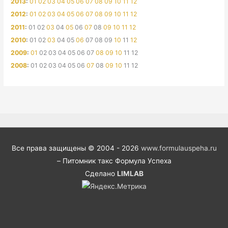
2013
:
01
02
03
04
05
06
07
08
09
10
11
12
2012
:
01
02
03
04
05
06
07
08
09
10
11
12
2011
:
01
02
03
04
05
06
07
08
09
10
11
12
2010
:
01
02
03
04
05
06
07
08
09
10
11
12
2009
:
01
02
03
04
05
06
07
08
09
10
11
12
2008
:
01
02
03
04
05
06
07
08
09
10
11
12
Все права защищены © 2004 - 2026
www.formulauspeha.ru
– Питомник такс Формула Успеха
Сделано
LIMLAB