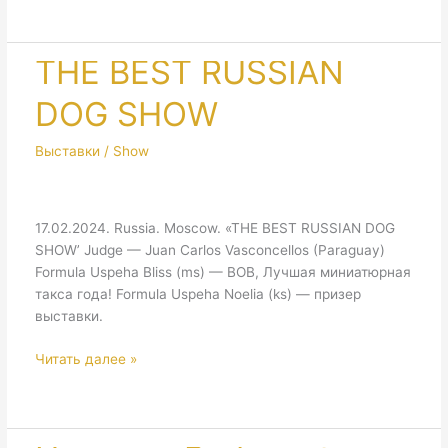
2024
/
2
THE BEST RUSSIAN
LETTER
DOG SHOW
2024
—
Продан
Выставки / Show
&
Unavailable
17.02.2024. Russia. Moscow. «THE BEST RUSSIAN DOG
SHOW’ Judge — Juan Carlos Vasconcellos (Paraguay)
Formula Uspeha Bliss (ms) — BOB, Лучшая миниатюрная
такса года! Formula Uspeha Noelia (ks) — призер
выставки.
THE
Читать далее »
BEST
RUSSIAN
DOG
SHOW