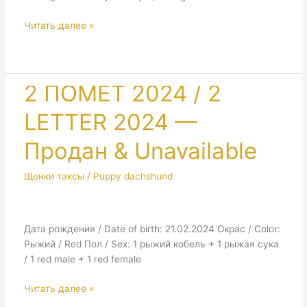
Sarajevo.
Читать далее »
Olympic
Dog
Show
&
2 ПОМЕТ 2024 / 2
Hunting
LETTER 2024 —
Breeds
Specialty
Продан & Unavailable
Щенки таксы / Puppy dachshund
Дата рождения / Date of birth: 21.02.2024 Окрас / Color:
Рыжий / Red Пол / Sex: 1 рыжий кобель + 1 рыжая сука
/ 1 red male + 1 red female
2
Читать далее »
ПОМЕТ