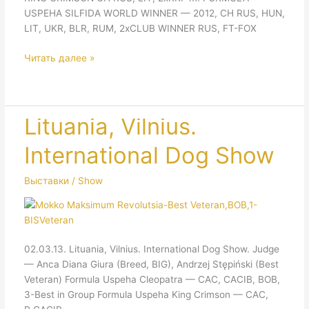
USPEHA SILFIDA WORLD WINNER — 2012, CH RUS, HUN,
LIT, UKR, BLR, RUM, 2xCLUB WINNER RUS, FT-FOX
1
Читать далее »
ПОМЕТ
/
1
LITTER
Lituania, Vilnius.
2013
International Dog Show
—
Продан
&
Выставки / Show
Unavailable
02.03.13. Lituania, Vilnius. International Dog Show. Judge
— Anca Diana Giura (Breed, BIG), Andrzej Stępiński (Best
Veteran) Formula Uspeha Cleopatra — CAC, CACIB, BOB,
3-Best in Group Formula Uspeha King Crimson — CAC,