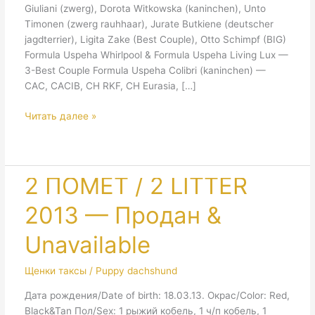
Giuliani (zwerg), Dorota Witkowska (kaninchen), Unto
Timonen (zwerg rauhhaar), Jurate Butkiene (deutscher
jagdterrier), Ligita Zake (Best Couple), Otto Schimpf (BIG)
Formula Uspeha Whirlpool & Formula Uspeha Living Lux —
3-Best Couple Formula Uspeha Colibri (kaninchen) —
CAC, CACIB, CH RKF, CH Eurasia, […]
Moscow.
Читать далее »
International
Dog
Show
«Eurasia»
2 ПОМЕТ / 2 LITTER
2013 — Продан &
Unavailable
Щенки таксы / Puppy dachshund
Дата рождения/Date of birth: 18.03.13. Окрас/Color: Red,
Black&Tan Пол/Sex: 1 рыжий кобель, 1 ч/п кобель, 1