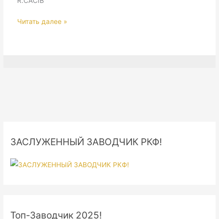
R.CACIB
Lituania,
Читать далее »
Vilnius.
International
Dog
Show
ЗАСЛУЖЕННЫЙ ЗАВОДЧИК РКФ!
Топ-Заводчик 2025!