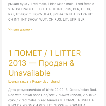
рыжая сука / 1 red male, 1 black&tan male, 1 red female
v. NOSFERATU DEL GOTHA CH INT, RUS, BLR, CLUB,
RKF, FT-FOX m. FORMULA USPEHA TRIELA EXTRA HIT
CH INT, INT SHOW, WUT, CH RUS, LIT, UKR, BLR,
2
Читать далее »
ПОМЕТ
/
2
LITTER
1 ПОМЕТ / 1 LITTER
2013
2013 — Продан &
—
Продан
Unavailable
&
Unavailable
Щенки таксы / Puppy dachshund
Дата рождения/date of birth: 22.02.13. Окрас/color: Red,
Red with brown nose Пол/sex: 2 рыжих кобеля, 2 рыжие
суки / 2 red males, 2 red females v. FORMULA USPEHA
KING CRIMSON CH RUS, LIT, 2xRKF m. FORMULA