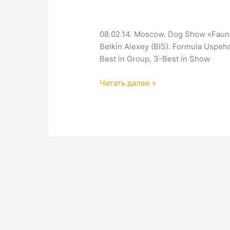
08.02.14. Moscow. Dog Show «Fauna
Belkin Alexey (BIS). Formula Uspeh
Best in Group, 3-Best in Show
Moscow.
Читать далее »
Dog
Show
«Fauna»