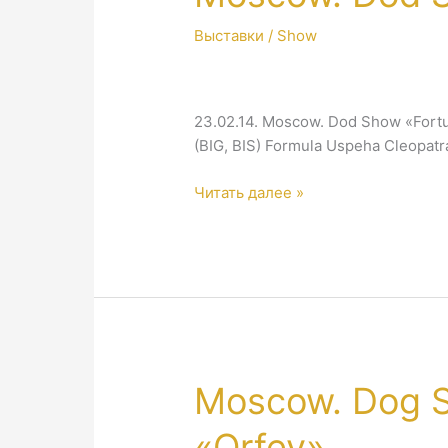
Выставки / Show
23.02.14. Moscow. Dod Show «Fortu
(BIG, BIS) Formula Uspeha Cleopat
Moscow.
Читать далее »
Dod
Show
«Fortuna»
Moscow. Dog S
«Orfey»