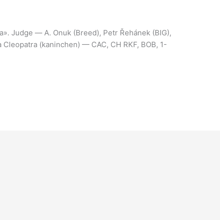
». Judge — А. Onuk (Breed), Petr Řehánek (BIG),
a Cleopatra (kaninchen) — CAC, CH RKF, BOB, 1-