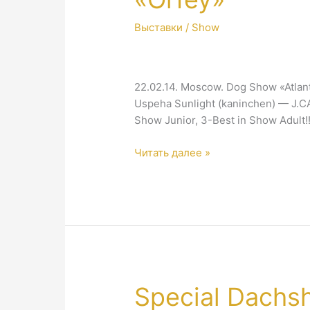
Выставки / Show
22.02.14. Moscow. Dog Show «Atlan
Uspeha Sunlight (kaninchen) — J.CA
Show Junior, 3-Best in Show Adult!!
Moscow.
Читать далее »
Dog
Show
«Atlantida»
&
«Orfey»
Special Dachs