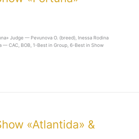
na» Judge — Pevunova O. (breed), Inessa Rodina
ra — CAC, BOB, 1-Best in Group, 6-Best in Show
how «Atlantida» &