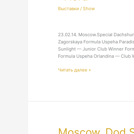
Выставки / Show
23.02.14. Moscow.Special Dachshu
Zagorskaya Formula Uspeha Paradi
Sunlight — Junior Club Winner For
Formula Uspeha Orlandina — Club
Moscow.Special
Читать далее »
Dachshund
Show
«Nord»
Moscow. Dod 