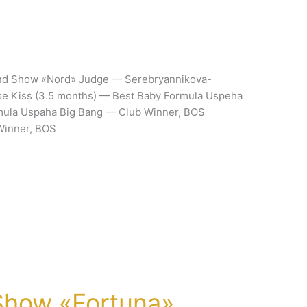
nd Show «Nord» Judge — Serebryannikova-
se Kiss (3.5 months) — Best Baby Formula Uspeha
mula Uspaha Big Bang — Club Winner, BOS
 Winner, BOS
Show «Fortuna»