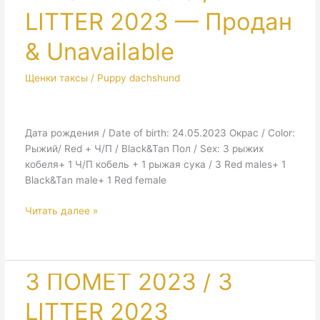
LITTER 2023 — Продан
& Unavailable
Щенки таксы / Puppy dachshund
Дата рождения / Date of birth: 24.05.2023 Окрас / Color:
Рыжий/ Red + Ч/П / Black&Tan Пол / Sex: 3 рыжих
кобеля+ 1 Ч/П кобель + 1 рыжая сука / 3 Red males+ 1
Black&Tan male+ 1 Red female
4
Читать далее »
ПОМЕТ
2023
/
4
3 ПОМЕТ 2023 / 3
LITTER
LITTER 2023
2023
—