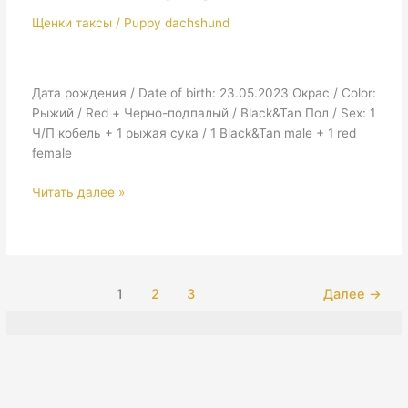
Продан
Щенки таксы / Puppy dachshund
&
Unavailable
Дата рождения / Date of birth: 23.05.2023 Окрас / Color:
Рыжий / Red + Черно-подпалый / Black&Tan Пол / Sex: 1
Ч/П кобель + 1 рыжая сука / 1 Black&Tan male + 1 red
female
3
Читать далее »
ПОМЕТ
2023
/
3
LITTER
1
2
3
Далее
→
2023