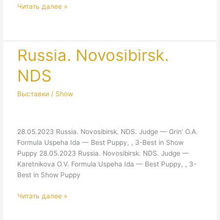
San
Читать далее »
Marino.
IDS
+
NDS
Russia. Novosibirsk.
NDS
Выставки / Show
28.05.2023 Russia. Novosibirsk. NDS. Judge — Grin’ O.A.
Formula Uspeha Ida — Best Puppy, , 3-Best in Show
Puppy 28.05.2023 Russia. Novosibirsk. NDS. Judge —
Karetnikova O.V. Formula Uspeha Ida — Best Puppy, , 3-
Best in Show Puppy
Russia.
Читать далее »
Novosibirsk.
NDS