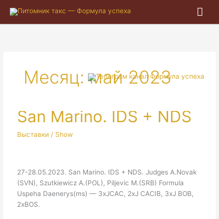
Гла
ме
Месяц:
май 2023
San Marino. IDS + NDS
Выставки / Show
27-28.05.2023. San Marino. IDS + NDS. Judges A.Novak
(SVN), Szutkiewicz A.(POL), Piljevic M.(SRB) Formula
Uspeha Daenerys(ms) — 3xJCAC, 2xJ CACIB, 3xJ BOB,
2xBOS.