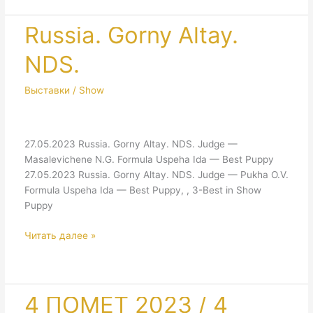
Russia. Gorny Altay.
NDS.
Выставки / Show
27.05.2023 Russia. Gorny Altay. NDS. Judge —
Masalevichene N.G. Formula Uspeha Ida — Best Puppy
27.05.2023 Russia. Gorny Altay. NDS. Judge — Pukha O.V.
Formula Uspeha Ida — Best Puppy, , 3-Best in Show
Puppy
Russia.
Читать далее »
Gorny
Altay.
NDS.
4 ПОМЕТ 2023 / 4