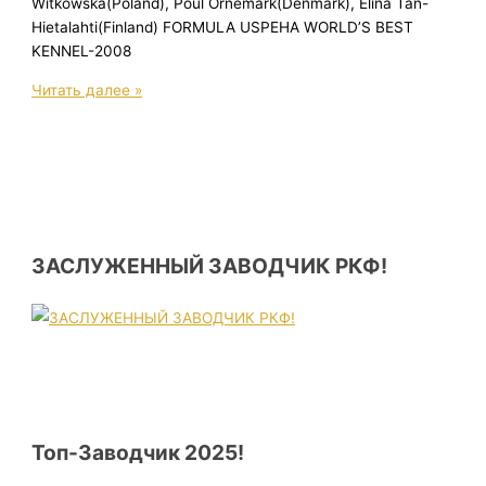
Witkowska(Poland), Poul Ornemark(Denmark), Elina Tan-
Hietalahti(Finland) FORMULA USPEHA WORLD’S BEST
KENNEL-2008
WORLD
Читать далее »
DOG
SHOW-
2008
ЗАСЛУЖЕННЫЙ ЗАВОДЧИК РКФ!
Топ-Заводчик 2025!