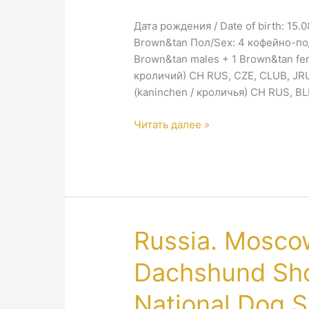
Дата рождения / Date of birth: 15.
Brown&tan Пол/Sex: 4 кофейно-по
Brown&tan males + 1 Brown&tan fem
кроличий) CH RUS, CZE, CLUB, JR
(kaninchen / кроличья) CH RUS, B
7
Читать далее »
ПОМЕТ
/
7
LITTER
2017
—
Russia. Moscow
Продан
&
Dachshund Sho
Unavailable
National Dog S