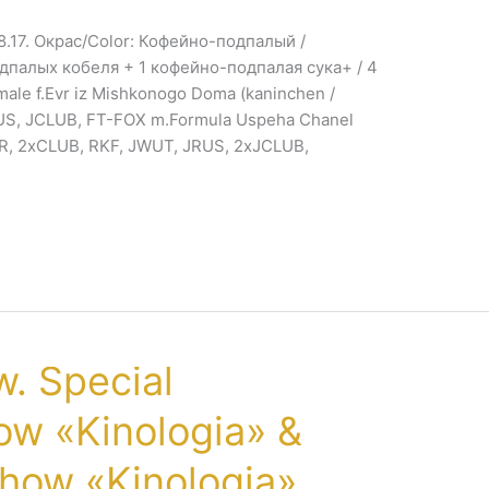
08.17. Окрас/Color: Кофейно-подпалый /
дпалых кобеля + 1 кофейно-подпалая сука+ / 4
ale f.Evr iz Mishkonogo Doma (kaninchen /
US, JCLUB, FT-FOX m.Formula Uspeha Chanel
LR, 2xCLUB, RKF, JWUT, JRUS, 2xJCLUB,
. Special
w «Kinologia» &
how «Kinologia»