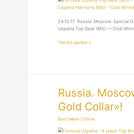
24.12.17 Russia. Moscow. Special
Uspeha Top Gear (MS) — Club Winn
Russia.
Читать далее »
Moscow.
Special
Dachshund
Show.
Russia. Mosco
Gold Collar»!
Выставки / Show