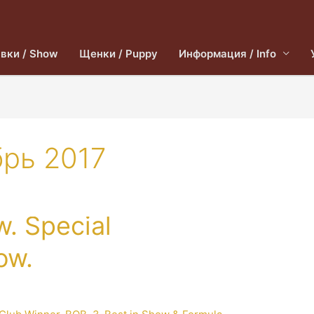
вки / Show
Щенки / Puppy
Информация / Info
брь 2017
. Special
ow.