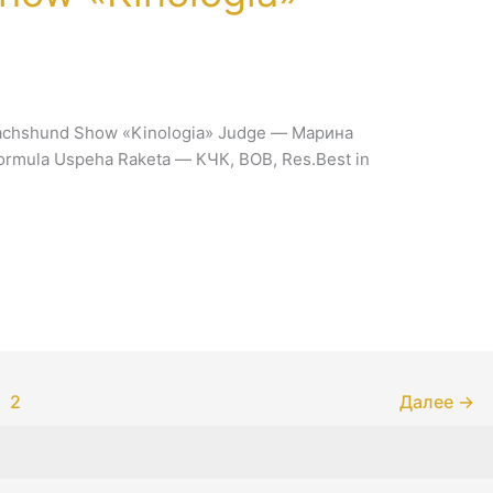
 Dachshund Show «Kinologia» Judge — Марина
ormula Uspeha Raketa — КЧК, BOB, Res.Best in
2
Далее
→