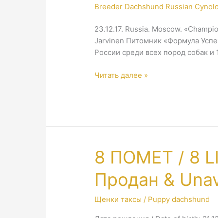
23.12.17. Russia. Moscow. «Champio
Jarvinen Питомник «Формула Успе
России среди всех пород собак и 
Russia.
Читать далее »
Moscow.
«Champions
show
Gold
Collar»!
8 ПОМЕТ / 8 L
Продан & Unav
Щенки таксы / Puppy dachshund