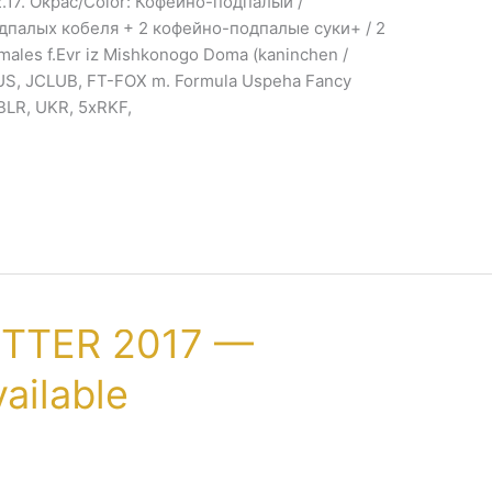
12.17. Окрас/Color: Кофейно-подпалый /
дпалых кобеля + 2 кофейно-подпалые суки+ / 2
ales f.Evr iz Mishkonogo Doma (kaninchen /
US, JCLUB, FT-FOX m. Formula Uspeha Fancy
 BLR, UKR, 5xRKF,
ITTER 2017 —
ailable