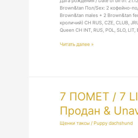
Дата рождения / Date of birth: 21.
Brown&tan Пол/Sex: 2 кофейно-по
Brown&tan males + 2 Brown&tan fem
кроличий) CH RUS, CZE, CLUB, JR
Queen CH INT, RUS, POL, SLO, LIT,
8
Читать далее »
ПОМЕТ
/
8
LITTER
2017
—
7 ПОМЕТ / 7 L
Продан
&
Продан & Unav
Unavailable
Щенки таксы / Puppy dachshund