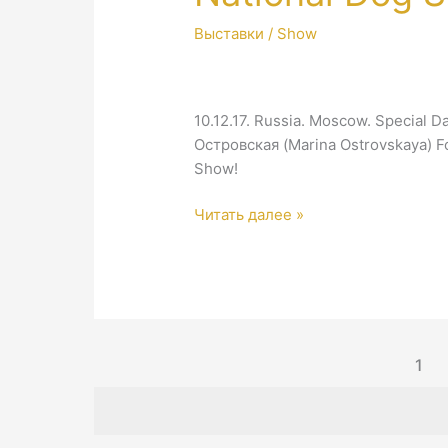
Выставки / Show
10.12.17. Russia. Moscow. Special
Островская (Marina Ostrovskaya) F
Show!
Russia.
Читать далее »
Moscow.
Special
Dachshund
Show
«Kinologia»
&
1
National
Dog
Show