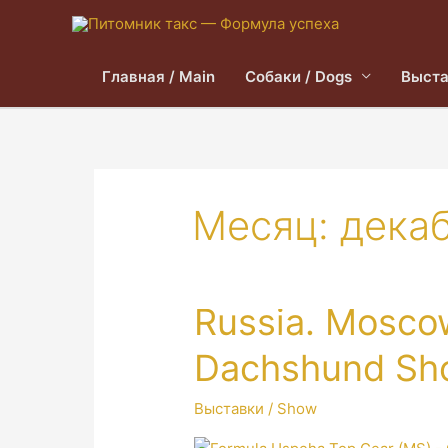
Главная / Main
Собаки / Dogs
Выста
Месяц:
дека
Russia. Moscow
Dachshund Sh
Выставки / Show