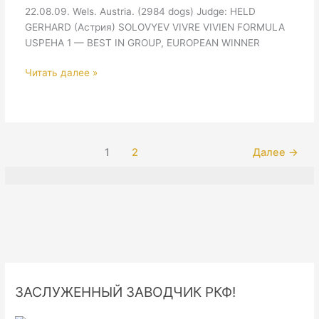
22.08.09. Wels. Austria. (2984 dogs) Judge: HELD
GERHARD (Астрия) SOLOVYEV VIVRE VIVIEN FORMULA
USPEHA 1 — BEST IN GROUP, EUROPEAN WINNER
INTERNATIONAL
Читать далее »
DOG
SHOW
«MIDDLE
EAST
EUROPEAN
1
2
Далее
→
WINNER
WELS
—
2009»
ЗАСЛУЖЕННЫЙ ЗАВОДЧИК РКФ!