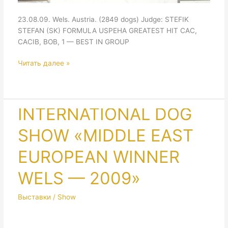
23.08.09. Wels. Austria. (2849 dogs) Judge: STEFIK
STEFAN (SK) FORMULA USPEHA GREATEST HIT CAC,
CACIB, BOB, 1 — BEST IN GROUP
INTERNATIONAL
Читать далее »
DOG
SHOW
«OKV
CENTENNIAL
INTERNATIONAL DOG
WINNER
SHOW «MIDDLE EAST
WELS
—
EUROPEAN WINNER
2009»
WELS — 2009»
Выставки / Show