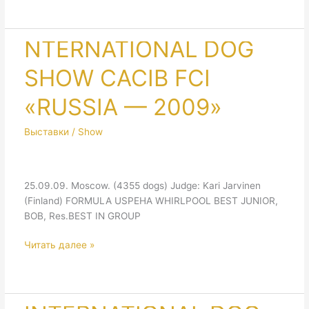
TECKEL
WORLDWINNER
SHOW
NTERNATIONAL DOG
OF
SHOW CACIB FCI
DACHSHUND
«RUSSIA — 2009»
Выставки / Show
25.09.09. Moscow. (4355 dogs) Judge: Kari Jarvinen
(Finland) FORMULA USPEHA WHIRLPOOL BEST JUNIOR,
ВОВ, Res.BEST IN GROUP
NTERNATIONAL
Читать далее »
DOG
SHOW
CACIB
FCI