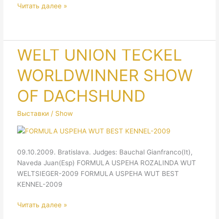
WORLD
Читать далее »
DOG
SHOW-
2009
WELT UNION TECKEL
WORLDWINNER SHOW
OF DACHSHUND
Выставки / Show
09.10.2009. Bratislava. Judges: Bauchal Gianfranco(It),
Naveda Juan(Esp) FORMULA USPEHA ROZALINDA WUT
WELTSIEGER-2009 FORMULA USPEHA WUT BEST
KENNEL-2009
WELT
Читать далее »
UNION