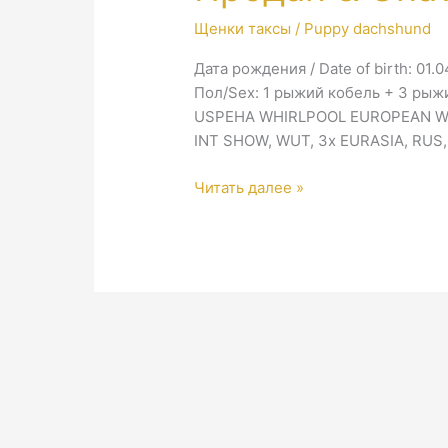
Щенки таксы / Puppy dachshund
Дата рождения / Date of birth: 01.
Пол/Sex: 1 рыжий кобель + 3 рыжие
USPEHA WHIRLPOOL EUROPEAN WINN
INT SHOW, WUT, 3x EURASIA, RUS, 
4
Читать далее »
ПОМЕТ
/
4
LITTER
2014
—
Продан
&
Unavailable