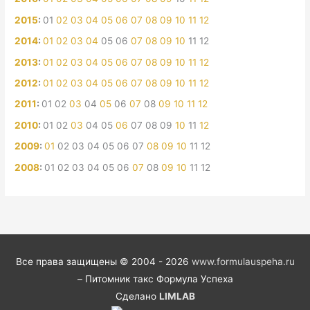
2015
:
01
02
03
04
05
06
07
08
09
10
11
12
2014
:
01
02
03
04
05
06
07
08
09
10
11
12
2013
:
01
02
03
04
05
06
07
08
09
10
11
12
2012
:
01
02
03
04
05
06
07
08
09
10
11
12
2011
:
01
02
03
04
05
06
07
08
09
10
11
12
2010
:
01
02
03
04
05
06
07
08
09
10
11
12
2009
:
01
02
03
04
05
06
07
08
09
10
11
12
2008
:
01
02
03
04
05
06
07
08
09
10
11
12
Все права защищены © 2004 - 2026
www.formulauspeha.ru
– Питомник такс Формула Успеха
Сделано
LIMLAB