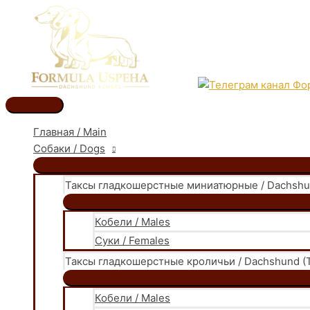
Перейти
к
содержимому
Главное
меню
Главная / Main
Собаки / Dogs
Таксы гладкошерстные миниатюрные / Dachshund
Кобели / Males
Суки / Females
Таксы гладкошерстные кроличьи / Dachshund (T
Кобели / Males