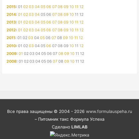
2015
:
01
02
03
04
05
06
07
08
09
10
11
12
2014
:
01
02
03
04
05
06
07
08
09
10
11
12
2013
:
01
02
03
04
05
06
07
08
09
10
11
12
2012
:
01
02
03
04
05
06
07
08
09
10
11
12
2011
:
01
02
03
04
05
06
07
08
09
10
11
12
2010
:
01
02
03
04
05
06
07
08
09
10
11
12
2009
:
01
02
03
04
05
06
07
08
09
10
11
12
2008
:
01
02
03
04
05
06
07
08
09
10
11
12
Все права защищены © 2004 - 2026
www.formulauspeha.ru
– Питомник такс Формула Успеха
Сделано
LIMLAB