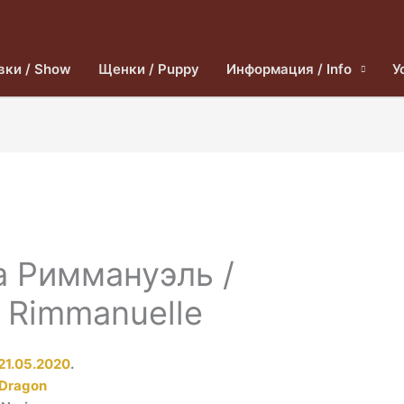
вки / Show
Щенки / Puppy
Информация / Info
У
а Риммануэль /
 Rimmanuelle
21.05.2020
.
 Dragon