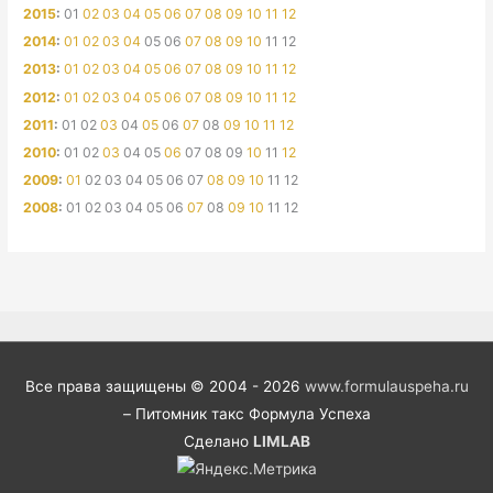
2015
:
01
02
03
04
05
06
07
08
09
10
11
12
2014
:
01
02
03
04
05
06
07
08
09
10
11
12
2013
:
01
02
03
04
05
06
07
08
09
10
11
12
2012
:
01
02
03
04
05
06
07
08
09
10
11
12
2011
:
01
02
03
04
05
06
07
08
09
10
11
12
2010
:
01
02
03
04
05
06
07
08
09
10
11
12
2009
:
01
02
03
04
05
06
07
08
09
10
11
12
2008
:
01
02
03
04
05
06
07
08
09
10
11
12
Все права защищены © 2004 - 2026
www.formulauspeha.ru
– Питомник такс Формула Успеха
Сделано
LIMLAB