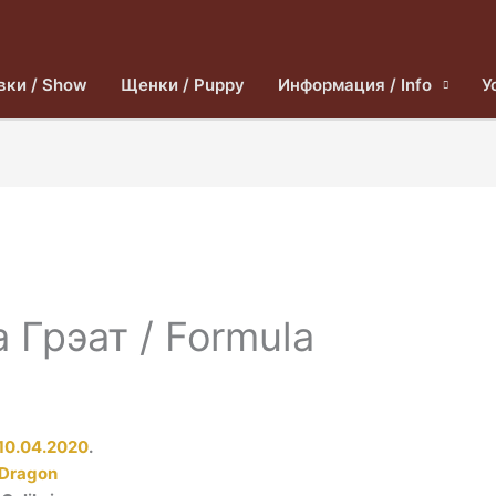
вки / Show
Щенки / Puppy
Информация / Info
У
 Грэат / Formula
10.04.2020
.
 Dragon