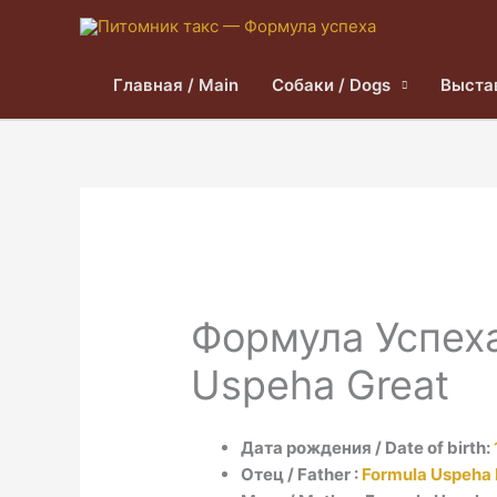
Главная / Main
Собаки / Dogs
Выста
Формула Успеха
Uspeha Great
Дата рождения / Date of birth:
Отец / Father :
Formula Uspeha