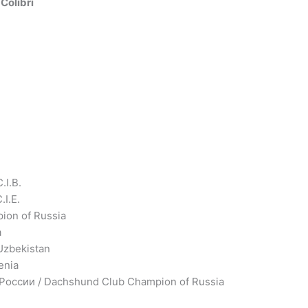
Colibri
.I.B.
I.E.
ion of Russia
a
Uzbekistan
enia
оссии / Dachshund Club Champion of Russia