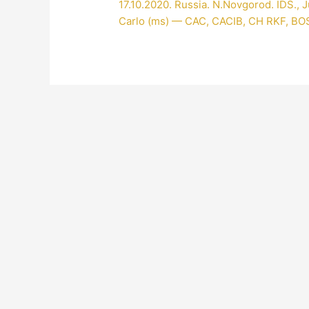
17.10.2020. Russia. N.Novgorod. IDS.,
Carlo (ms) — CAC, CACIB, CH RKF, BO