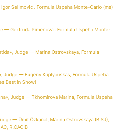
 Igor Selimovic . Formula Uspeha Monte-Carlo (ms)
ge — Gertruda Pimenova . Formula Uspeha Monte-
ntida», Judge — Marina Ostrovskaya, Formula
», Judge — Eugeny Kuplyauskas, Formula Uspeha
es.Best in Show!
una», Judge — Tkhomirova Marina, Formula Uspeha
 Judge — Ümit Özkanal, Marina Ostrovskaya (BISJ),
CAC, R.CACIB