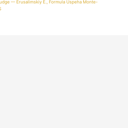
 Judge — Erusalimskiy E., Formula Uspeha Monte-
S