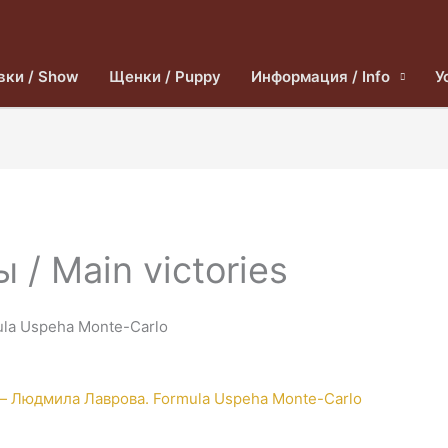
вки / Show
Щенки / Puppy
Информация / Info
У
/ Main victories
la Uspeha Monte-Carlo
e — Людмила Лаврова. Formula Uspeha Monte-Carlo