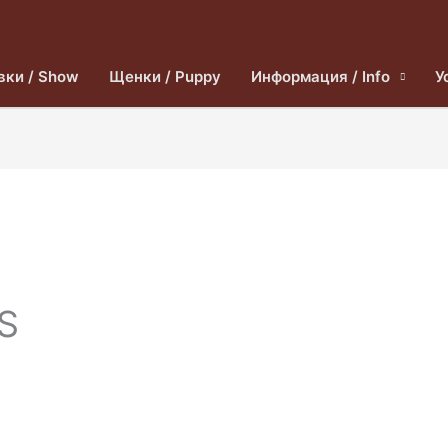
вки / Show
Щенки / Puppy
Информация / Info
У
DS