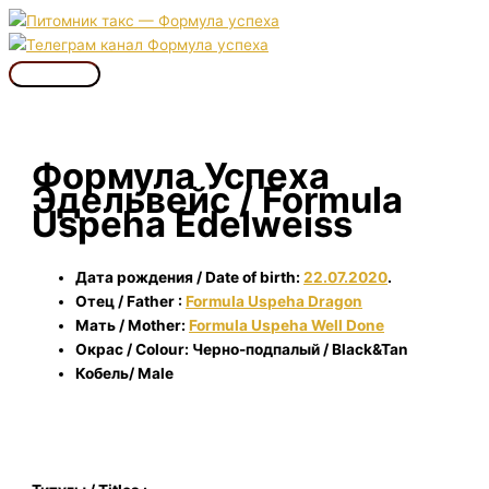
Перейти
к
содержимому
Главное
меню
Формула Успеха
Эдельвейс / Formula
Uspeha Edelweiss
Дата рождения / Date of birth:
22.07.2020
.
Отец / Father :
Formula Uspeha Dragon
Мать / Mother:
Formula Uspeha Well Done
Окрас / Colour: Черно-подпалый / Black&Tan
Кобель/ Male