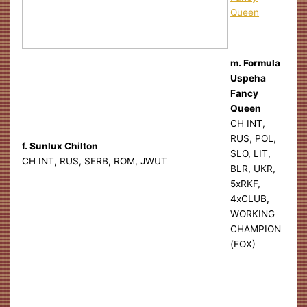
m. Formula
Uspeha
Fancy
Queen
CH INT,
RUS, POL,
f. Sunlux Chilton
SLO, LIT,
CH INT, RUS, SERB, ROM, JWUT
BLR, UKR,
5xRKF,
4xCLUB,
WORKING
CHAMPION
(FOX)