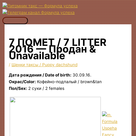
Перейти
к
содержимому
Главное
меню
7 ПОМЕТ / 7 LITTER
2016 — Продан &
Unavailable
/
Щенки таксы / Puppy dachshund
Дата рождения / Date of birth:
30.09.16.
Окрас/Color:
Кофейно-подпалый / brown&tan
Пол/Sex:
2 суки / 2 females