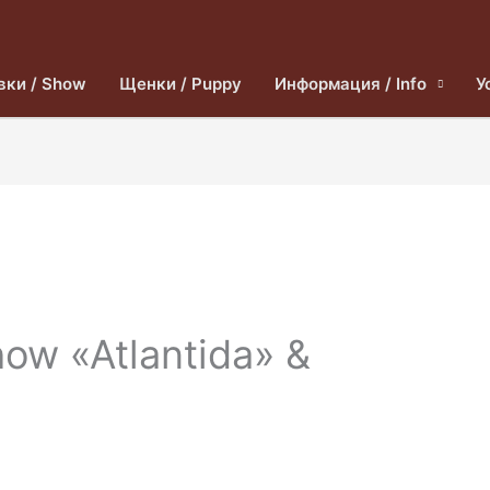
вки / Show
Щенки / Puppy
Информация / Info
У
ow «Atlantida» &