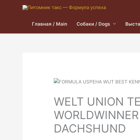
Главная / Main
Собаки / Dogs
Выста
WELT UNION T
WORLDWINNER
DACHSHUND