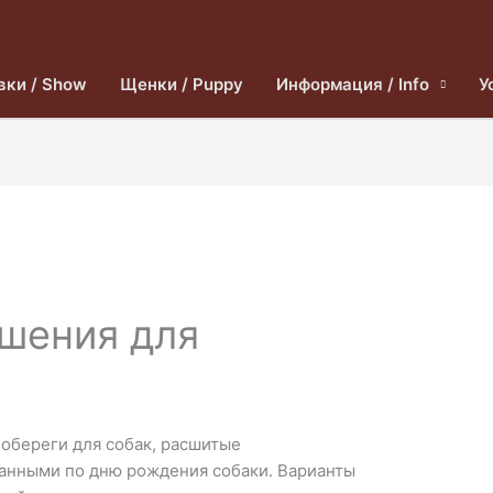
вки / Show
Щенки / Puppy
Информация / Info
У
ашения для
обереги для собак, расшитые
анными по дню рождения собаки. Варианты