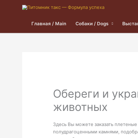
Главная / Main
Собаки / Dogs
Выста
Обереги и укр
животных
Здесь Вы можете заказать плетеные 
полудрагоценными камнями, подобр