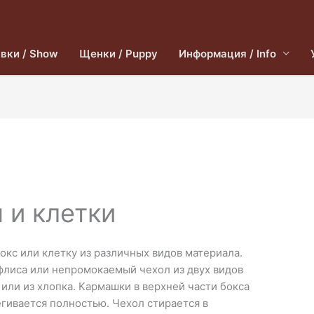
вки / Show
Щенки / Puppy
Информация / Info
 и клетки
окс или клетку из различных видов материала.
флиса или непромокаемый чехол из двух видов
 или из хлопка. Кармашки в верхней части бокса
гивается полностью. Чехол стирается в