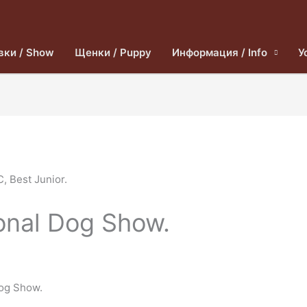
вки / Show
Щенки / Puppy
Информация / Info
У
onal Dog Show.
Dog Show.