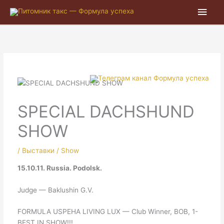
Глав
мен
SPECIAL DACHSHUND
SHOW
/
Выставки / Show
15.10.11. Russia. Podolsk.
Judge — Baklushin G.V.
FORMULA USPEHA LIVING LUX — Club Winner, BOB, 1-
BEST IN SHOW!!!