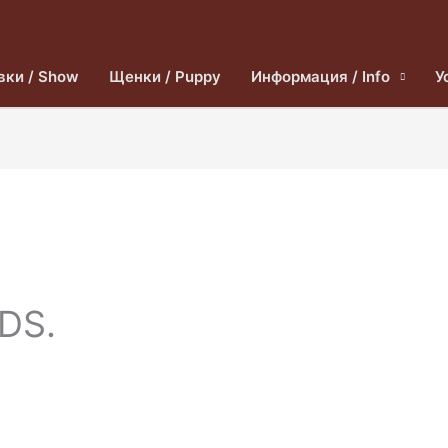
вки / Show
Щенки / Puppy
Информация / Info
У
IDS.