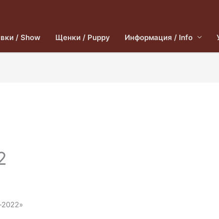
вки / Show
Щенки / Puppy
Информация / Info
2
n-2022»