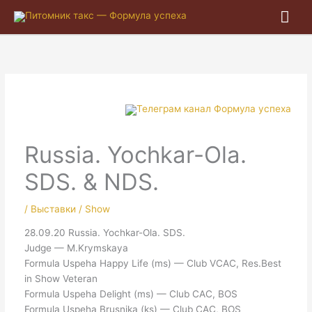
Гла
ме
Russia. Yochkar-Ola.
SDS. & NDS.
/
Выставки / Show
28.09.20 Russia. Yochkar-Ola. SDS.
Judge — M.Krymskaya
Formula Uspeha Happy Life (ms) — Club VCAC, Res.Best
in Show Veteran
Formula Uspeha Delight (ms) — Club CAC, BOS
Formula Uspeha Brusnika (ks) — Club CAC, BOS