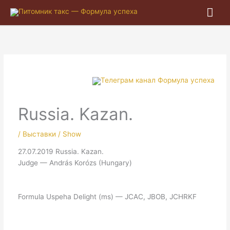
Гла
ме
Russia. Kazan.
/
Выставки / Show
27.07.2019 Russia. Kazan.
Judge — András Korózs (Hungary)
Formula Uspeha Delight (ms) — JCAC, JBOB, JCHRKF