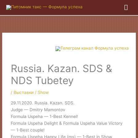
Гла
ме
Russia. Kazan. SDS &
NDS Tubetey
/
Выставки / Show
29.11.2020. Russia. Kazan. SDS.
Judge — Dmitry Mamontov
Formula Uspeha — 1-Best Kennel!
Formula Uspeha Delight & Formula Uspeha Value Victory
— 1-Best couple!
Formula Uspeha Happy Life (ms) — 1-Best in Show