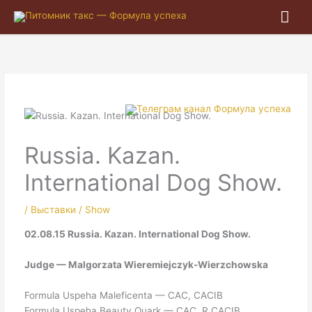
Гла
ме
Russia. Kazan.
International Dog Show.
/
Выставки / Show
02.08.15 Russia. Kazan. International Dog Show.
Judge — Malgorzata Wieremiejczyk-Wierzchowska
Formula Uspeha Maleficenta — CAC, CACIB
Formula Uspeha Beauty Quark — CAC, R.CACIB