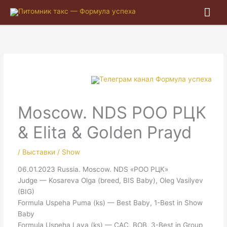
Гла
ме
Moscow. NDS РОО РЦК
& Elita & Golden Prayd
/
Выставки / Show
06.01.2023 Russia. Moscow. NDS «РОО РЦК»
Judge — Kosareva Olga (breed, BIS Baby), Oleg Vasilyev
(BIG)
Formula Uspeha Puma (ks) — Best Baby, 1-Best in Show
Baby
Formula Uspeha Lava (ks) — CAC, BOB, 3-Best in Group