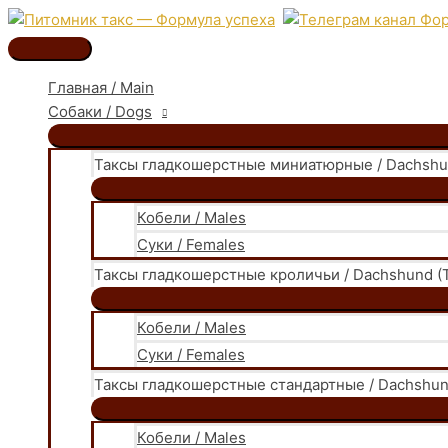
Перейти
к
Главное
содержимому
меню
Главная / Main
Собаки / Dogs
Таксы гладкошерстные миниатюрные / Dachshund
Кобели / Males
Суки / Females
Таксы гладкошерстные кроличьи / Dachshund (T
Кобели / Males
Суки / Females
Таксы гладкошерстные стандартные / Dachshund
Кобели / Males