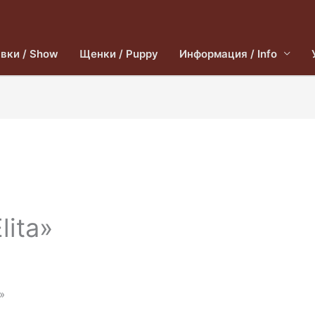
вки / Show
Щенки / Puppy
Информация / Info
lita»
»