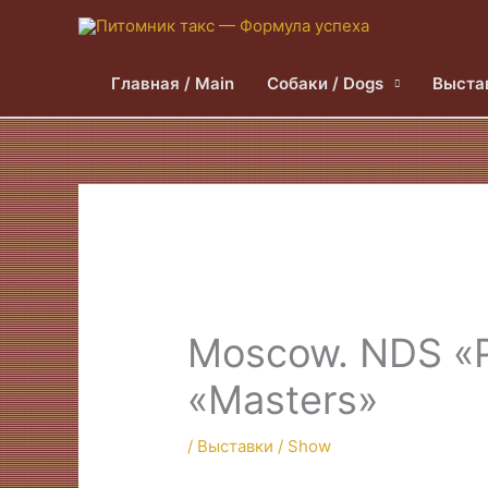
Главная / Main
Собаки / Dogs
Выста
Moscow. NDS «P
«Masters»
/
Выставки / Show