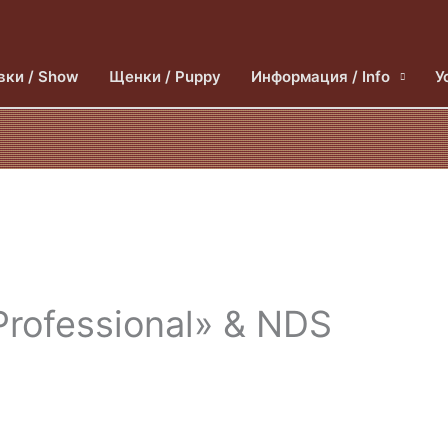
вки / Show
Щенки / Puppy
Информация / Info
У
rofessional» & NDS