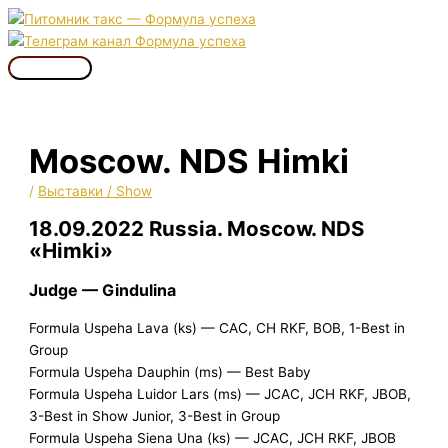
Перейти
к
содержимому
Главное
меню
Moscow. NDS Himki
/
Выставки / Show
18.09.2022 Russia. Moscow. NDS
«Himki»
Judge — Gindulina
Formula Uspeha Lava (ks) — CAC, CH RKF, BOB, 1-Best in
Group
Formula Uspeha Dauphin (ms) — Best Baby
Formula Uspeha Luidor Lars (ms) — JCAC, JCH RKF, JBOB,
3-Best in Show Junior, 3-Best in Group
Formula Uspeha Siena Una (ks) — JCAC, JCH RKF, JBOB