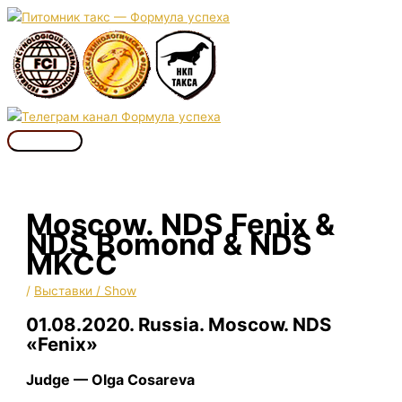
Перейти
к
содержимому
Главное
меню
Moscow. NDS Fenix &
NDS Bomond & NDS
MKCC
/
Выставки / Show
01.08.2020. Russia. Moscow. NDS
«Fenix»
Judge — Olga Cosareva