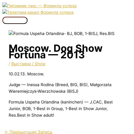
Перейти
к
содержимому
Главное
меню
Moscow. Dog Show
Fortuna — 2013
/
Выставки / Show
10.02.13. Moscow.
Judge — Inessa Rodina (Breed, BIG, BIS), Małgorzata
Wieremiejczyk-Wierzchowska (BISJ)
Formula Uspeha Orlandina (kaninchen) — J.CAC, Best
Junior, BOB, 1-Best in Group, 1-Best in Show Junior,
Res.Best in Show adult!
←
Предыдущая Запись