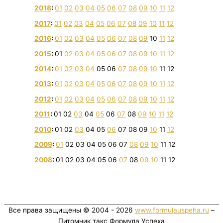
2018
:
01
02
03
04
05
06
07
08
09
10
11
12
2017
:
01
02
03
04
05
06
07
08
09
10
11
12
2016
:
01
02
03
04
05
06
07
08
09
10
11
12
2015
:
01
02
03
04
05
06
07
08
09
10
11
12
2014
:
01
02
03
04
05
06
07
08
09
10
11
12
2013
:
01
02
03
04
05
06
07
08
09
10
11
12
2012
:
01
02
03
04
05
06
07
08
09
10
11
12
2011
:
01
02
03
04
05
06
07
08
09
10
11
12
2010
:
01
02
03
04
05
06
07
08
09
10
11
12
2009
:
01
02
03
04
05
06
07
08
09
10
11
12
2008
:
01
02
03
04
05
06
07
08
09
10
11
12
Все права защищены © 2004 - 2026
www.formulauspeha.ru
–
Питомник такс Формула Успеха