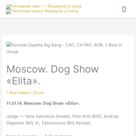
Гла
ме
Moscow. Dog Show
«Elita».
/
Выставки / Show
11.01.14. Moscow. Dog Show «Elita».
Judge — Yana Gavrilova (breed), Piotr Król (BIG), Andrzej
Stępiński (BIS V), Tikhomirova (BIS Kennel)