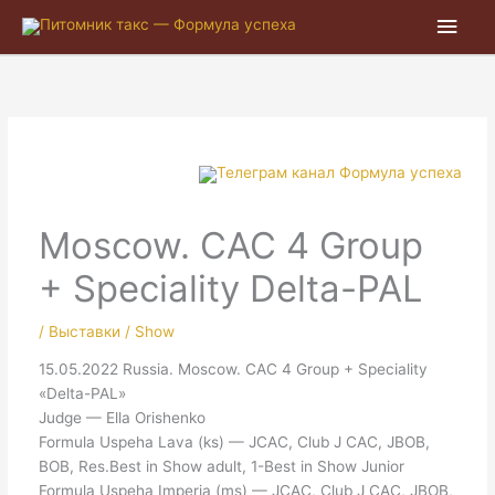
Глав
мен
Moscow. CAC 4 Group
+ Speciality Delta-PAL
/
Выставки / Show
15.05.2022 Russia. Moscow. CAC 4 Group + Speciality
«Delta-PAL»
Judge — Ella Orishenko
Formula Uspeha Lava (ks) — JCAC, Club J CAC, JBOB,
BOB, Res.Best in Show adult, 1-Best in Show Junior
Formula Uspeha Imperia (ms) — JCAC, Club J CAC, JBOB,