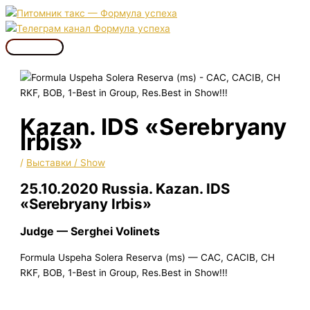
Перейти
к
содержимому
Главное
меню
Kazan. IDS «Serebryany
Irbis»
/
Выставки / Show
25.10.2020 Russia. Kazan. IDS
«Serebryany Irbis»
Judge — Serghei Volinets
Formula Uspeha Solera Reserva (ms) — CAC, CACIB, CH
RKF, BOB, 1-Best in Group, Res.Best in Show!!!