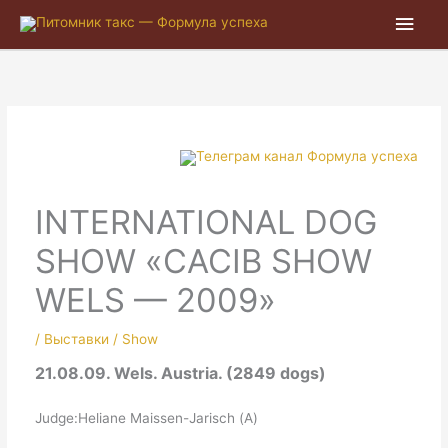
Глав
мен
INTERNATIONAL DOG
SHOW «CACIB SHOW
WELS — 2009»
/
Выставки / Show
21.08.09. Wels. Austria. (2849 dogs)
Judge:Heliane Maissen-Jarisch (А)